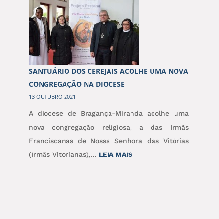
D.
ANTÓNIO
MARTO
PRESIDE
À
SANTUÁRIO DOS CEREJAIS ACOLHE UMA NOVA
PEREGRINAÇÃO
CONGREGAÇÃO NA DIOCESE
AO
13 OUTUBRO 2021
SANTUÁRIO
A diocese de Bragança-Miranda acolhe uma
DO
nova congregação religiosa, a das Irmãs
IMACULADO
Franciscanas de Nossa Senhora das Vitórias
CORAÇÃO
:
(Irmãs Vitorianas),…
LEIA MAIS
DE
SANTUÁRIO
MARIA
DOS
CEREJAIS
ACOLHE