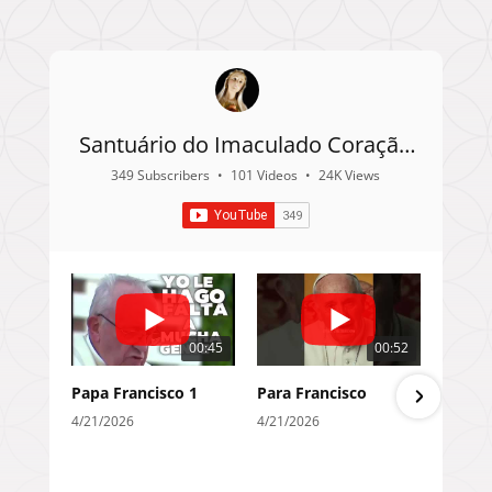
Santuário do Imaculado Coração
de Maria - Cerejais
349 Subscribers
•
101 Videos
•
24K Views
00:45
00:52
Papa Francisco 1
Para Francisco
4/21/2026
4/21/2026
2/2