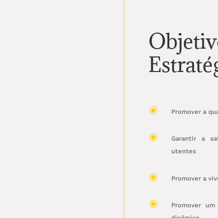
Objetiv
Estraté
\
Promover a qua
\
Garantir a s
utentes
\
Promover a vivê
\
Promover um 
dinâmico