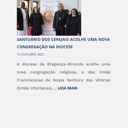
D.
ANTÓNIO
MARTO
PRESIDE
À
SANTUÁRIO DOS CEREJAIS ACOLHE UMA NOVA
PEREGRINAÇÃO
CONGREGAÇÃO NA DIOCESE
AO
13 OUTUBRO 2021
SANTUÁRIO
A diocese de Bragança-Miranda acolhe uma
DO
nova congregação religiosa, a das Irmãs
IMACULADO
Franciscanas de Nossa Senhora das Vitórias
CORAÇÃO
:
(Irmãs Vitorianas),…
LEIA MAIS
DE
SANTUÁRIO
MARIA
DOS
CEREJAIS
ACOLHE
UMA