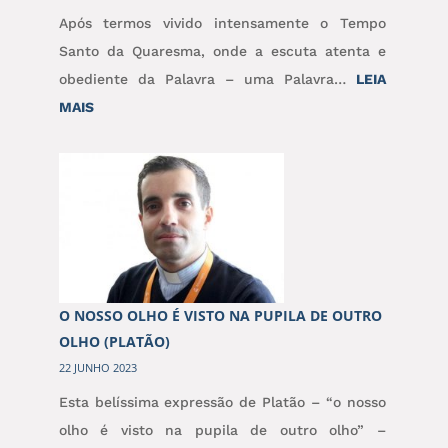
Após termos vivido intensamente o Tempo
Santo da Quaresma, onde a escuta atenta e
obediente da Palavra – uma Palavra…
LEIA
:
MAIS
O
ITINERÁRIO
DISCIPULAR:
DO
ESCUTAR
AO
VER
O NOSSO OLHO É VISTO NA PUPILA DE OUTRO
OLHO (PLATÃO)
22 JUNHO 2023
Esta belíssima expressão de Platão – “o nosso
olho é visto na pupila de outro olho” –