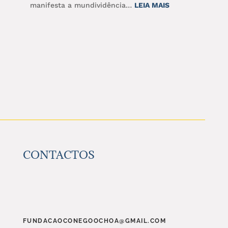
:
manifesta a mundividência…
LEIA MAIS
O
NOSSO
OLHO
É
VISTO
NA
PUPILA
DE
OUTRO
OLHO
CONTACTOS
(PLATÃO)
FUNDACAOCONEGOOCHOA@GMAIL.COM