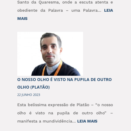
Santo da Quaresma, onde a escuta atenta e
obediente da Palavra – uma Palavra…
LEIA
:
MAIS
O
ITINERÁRIO
DISCIPULAR:
DO
ESCUTAR
AO
VER
O NOSSO OLHO É VISTO NA PUPILA DE OUTRO
OLHO (PLATÃO)
22 JUNHO 2023
Esta belíssima expressão de Platão – “o nosso
olho é visto na pupila de outro olho” –
:
manifesta a mundividência…
LEIA MAIS
O