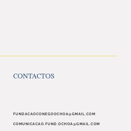
NOSSO
OLHO
É
VISTO
NA
PUPILA
DE
OUTRO
OLHO
CONTACTOS
(PLATÃO)
FUNDACAOCONEGOOCHOA@GMAIL.COM
COMUNICACAO.FUND.OCHOA@GMAIL.COM