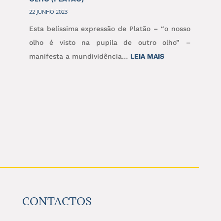
22 JUNHO 2023
Esta belíssima expressão de Platão – “o nosso
olho é visto na pupila de outro olho” –
:
manifesta a mundividência…
LEIA MAIS
O
NOSSO
OLHO
É
VISTO
NA
PUPILA
DE
OUTRO
OLHO
CONTACTOS
(PLATÃO)