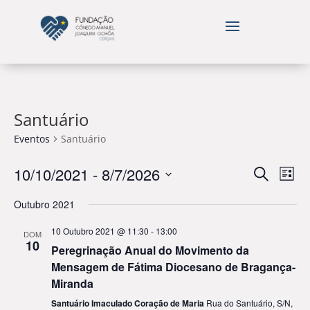
Santuário
Eventos
Santuário
Evento
Eve
10/10/2021
 - 
8/7/2026
Pesquisar
Lista
Vie
Search
Selecione
Nav
and
Outubro 2021
data
Views
10 Outubro 2021 @ 11:30
-
13:00
DOM
Naviga
10
Peregrinação Anual do Movimento da
Mensagem de Fátima Diocesano de Bragança-
Miranda
Santuário Imaculado Coração de Maria
Rua do Santuário, S/N,